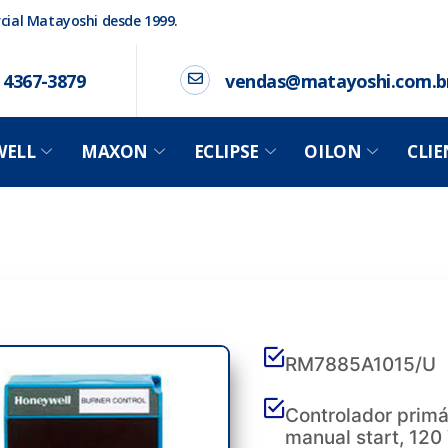
ial Matayoshi desde 1999.
) 4367-3879
vendas@matayoshi.com.b
ELL
MAXON
ECLIPSE
OILON
CLIE
RM7885A1015/U
Controlador primá
manual start, 120