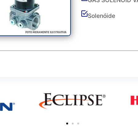
GAS SOLENOID VA
Solenóide