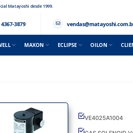
ial Matayoshi desde 1999.
) 4367-3879
vendas@matayoshi.com.b
ELL
MAXON
ECLIPSE
OILON
CLIE
VE4025A1004